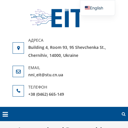
Skip
English
to
EDUCATI
official website
Ukrainian
content
SCIENT
INSTITU
ELECTR
AN
Building 4, Room 93, 95 Shevchenka St.,
INFORM
Chernihiv, 14000, Ukraine
TECHNOL
nni_eit@stu.cn.ua
+38 (0462) 665-149