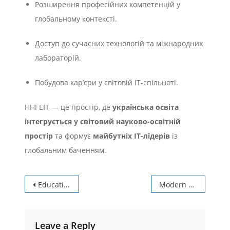
Розширення професійних компетенцій у
глобальному контексті.
Доступ до сучасних технологій та міжнародних
лабораторій.
Побудова кар’єри у світовій ІТ-спільноті.
ННІ ЕІТ — це простір, де
українська освіта
інтегрується у світовий науково-освітній
простір
та формує
майбутніх ІТ-лідерів
із
глобальним баченням.
Post
Educational and Research Institute of Electronic and Information Technologies, National University “Chernihiv Polytechnic”
Modern Laboratories
navigation
Leave a Reply