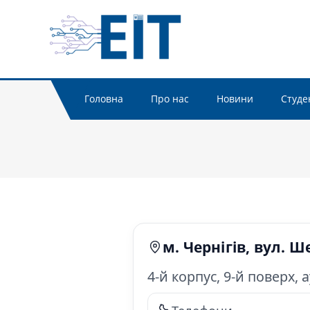
Перейти
НАВЧАЛЬНО
офіційний сайт
до
вмісту
Головна
Про нас
Новини
Студе
м. Чернігів, вул. 
4-й корпус, 9-й поверх, а